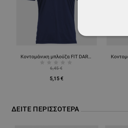
ΑΠΟΛΎΤΩΣ ΑΠΑΡ
ΜΗ ΤΑΞΙΝΟΜΗΜ
RO O1
Κοντομάνικη μπλούζα FIT DARK BLUE
6,45 €
-20%
5,15 €
ΔΕΊΤΕ ΠΕΡΙΣΣΌΤΕΡΑ