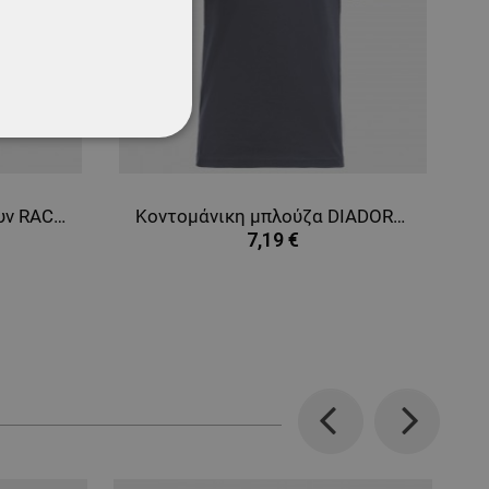
ΌΤΗΤΑΣ
Παπούτσια που αναπνέουν RACE II LOW O1
Κοντομάνικη μπλούζα DIADORA SMART 2.0 STEEL GREY
7,19 €
Previous
Next