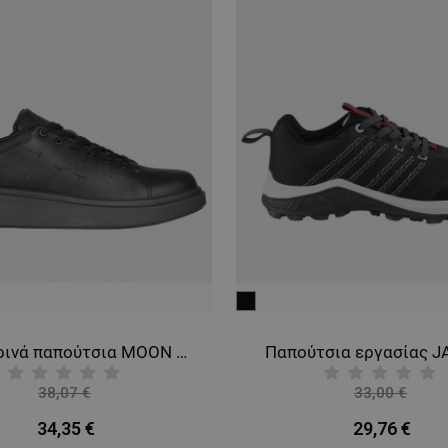
μαύρο
Καθημερινά παπούτσια MOON BLACK
Παπούτσια εργασίας J
38,07 €
33,00 €
-10%
-10%
34,35 €
29,76 €