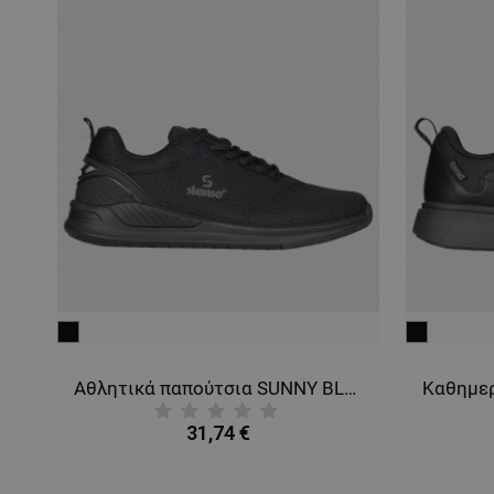
μαύρο
μαύρο
 WHITE
Αθλητικά παπούτσια SUNNY BLACK
31,74 €