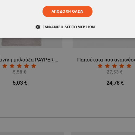
ΑΠΟΔΟΧΉ ΌΛΩΝ
ΕΜΦΆΝΙΣΗ ΛΕΠΤΟΜΕΡΕΙΏΝ
ΑΊΤΗΤΑ
ΑΠΌΔΟΣΗΣ
ΣΤΌΧΕΥΣΗΣ
ΛΕΙΤΟΥΡΓΙΚ
ΈΝΑ
Κοντομάνικη μπλούζα PAYPER SUNSET MELANGE
5,58 €
27,53 €
-10%
-10%
5,03 €
24,78 €