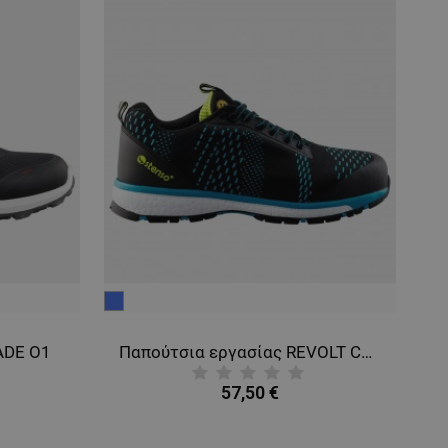
μπλε
μα
ADE O1
Παπούτσια εργασίας REVOLT CROSS BLUE O1 MF ESD SR
57,50 €