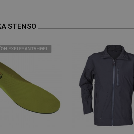
ΚΑ
STENSO
ΪΌΝ ΈΧΕΙ ΕΞΑΝΤΛΗΘΕΊ