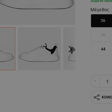
Δωρεάν απο
Μέγεθος
36
40
44
Next
ΚΟΙΝ