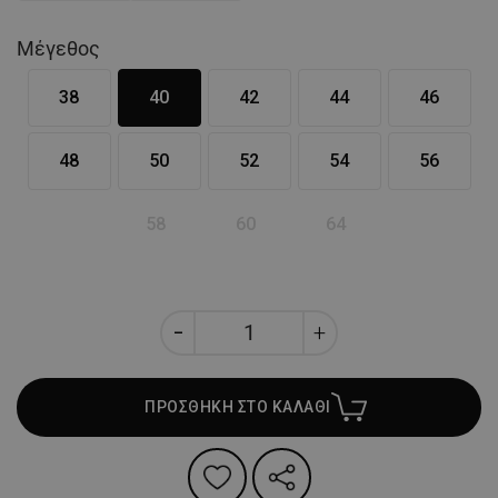
Μέγεθος
38
40
42
44
46
48
50
52
54
56
58
60
64
ΠΡΟΣΘΗΚΗ ΣΤΟ ΚΑΛΑΘΙ