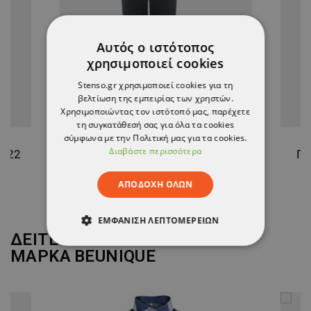
Αυτός ο ιστότοπος
χρησιμοποιεί cookies
Stenso.gr χρησιμοποιεί cookies για τη
βελτίωση της εμπειρίας των χρηστών.
Χρησιμοποιώντας τον ιστότοπό μας, παρέχετε
τη συγκατάθεσή σας για όλα τα cookies
σύμφωνα με την Πολιτική μας για τα cookies.
Διαβάστε περισσότερα
 M22
Ανδρικό παντελόνι FERARA
Γυ
56,42 €
ΑΠΟΔΟΧΉ ΌΛΩΝ
ΕΜΦΆΝΙΣΗ ΛΕΠΤΟΜΕΡΕΙΏΝ
ΔΕΙΤΕ ΠΕΡΙΣΣΟΤΕΡΑ ΑΠΟ ΤΗ
ΑΠΟΛΎΤΩΣ ΑΠΑΡΑΊΤΗΤΑ
ΜΑΡΚΑ
BEUNIQUE
ΑΠΌΔΟΣΗΣ
ΣΤΌΧΕΥΣΗΣ