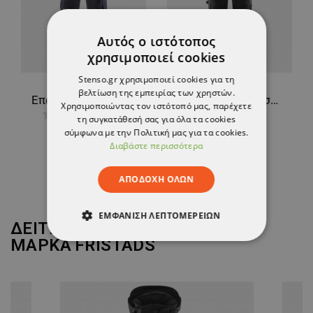
Αυτός ο ιστότοπος
χρησιμοποιεί cookies
Stenso.gr χρησιμοποιεί cookies για τη
βελτίωση της εμπειρίας των χρηστών.
Επαγγελματικό πυρίμαχο παντελόνι για συγκόλληση FRISTADS FLAME WELDING DARK BLUE
Παντελόνι εργασίας FLEX CRAFTSMAN STRETCH BLACK
Χρησιμοποιώντας τον ιστότοπό μας, παρέχετε
τη συγκατάθεσή σας για όλα τα cookies
206,18 €
250,11 €
σύμφωνα με την Πολιτική μας για τα cookies.
-30%
Διαβάστε περισσότερα
175,09 €
ΑΠΟΔΟΧΉ ΌΛΩΝ
ΕΜΦΆΝΙΣΗ ΛΕΠΤΟΜΕΡΕΙΏΝ
ΔΕΙΤΕ ΠΕΡΙΣΣΟΤΕΡΑ ΑΠΟ ΤΗ
ΜΑΡΚΑ
FRISTADS
ΑΠΟΛΎΤΩΣ ΑΠΑΡΑΊΤΗΤΑ
ΑΠΌΔΟΣΗΣ
ΣΤΌΧΕΥΣΗΣ
ΛΕΙΤΟΥΡΓΙΚΌΤΗΤΑΣ