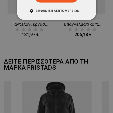
ΕΜΦΆΝΙΣΗ ΛΕΠΤΟΜΕΡΕΙΏΝ
ΑΠΟΛΎΤΩΣ ΑΠΑΡΑΊΤΗΤΑ
Παντελόνι εργασίας FRISTADS CRAFTSMAN 4-STRETCH DARK BLUE
Επαγγελματικό πυρίμαχο παντελόνι για συγκόλληση FRISTADS FLAME WELDING DARK BLUE
ΑΠΌΔΟΣΗΣ
ΣΤΌΧΕΥΣΗΣ
181,97 €
206,18 €
ΛΕΙΤΟΥΡΓΙΚΌΤΗΤΑΣ
ΜΗ ΤΑΞΙΝΟΜΗΜΈΝΑ
ΔΕΙΤΕ ΠΕΡΙΣΣΟΤΕΡΑ ΑΠΟ ΤΗ
ΜΑΡΚΑ
FRISTADS