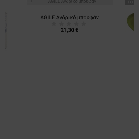
ТΟ ΠΡ
AGILE Ανδρικό μπουφάν
21,30 €
A