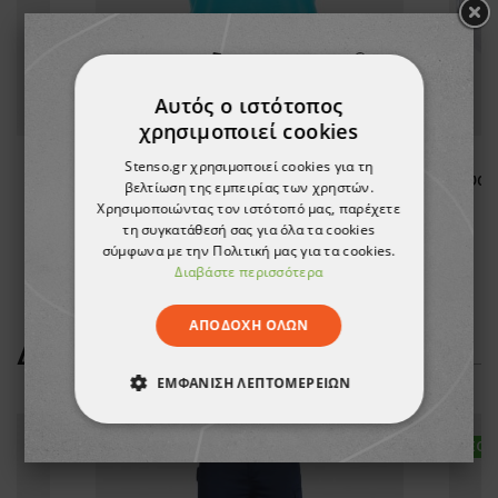
Αυτός ο ιστότοπος
χρησιμοποιεί cookies
Stenso.gr χρησιμοποιεί cookies για τη
LL
Μπλουζάκι PAYPER SUNSET ATOLL BLUE T-shirt
βελτίωση της εμπειρίας των χρηστών.
Χρησιμοποιώντας τον ιστότοπό μας, παρέχετε
5,58 €
τη συγκατάθεσή σας για όλα τα cookies
-10%
σύμφωνα με την Πολιτική μας για τα cookies.
5,03 €
Διαβάστε περισσότερα
ΑΠΟΔΟΧΉ ΌΛΩΝ
ΔΕΊΤΕ ΠΕΡΙΣΣΌΤΕΡΑ
ΕΜΦΆΝΙΣΗ ΛΕΠΤΟΜΕΡΕΙΏΝ
ΑΠΟΛΎΤΩΣ ΑΠΑΡΑΊΤΗΤΑ
ΝΈΟ
ΝΈΟ
ΑΠΌΔΟΣΗΣ
ΣΤΌΧΕΥΣΗΣ