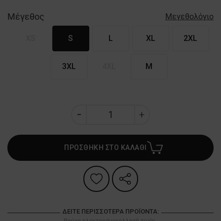
Μέγεθος
Μεγεθολόγιο
XS
S
L
XL
2XL
3XL
4XL
M
ΠΡΟΣΘΗΚΗ ΣΤΟ ΚΑΛΑΘΙ
ΔΕΊΤΕ ΠΕΡΙΣΣΌΤΕΡΑ ΠΡΟΪΌΝΤΑ:
Ρούχα ηλεκτροσυγκολλητή τιμές