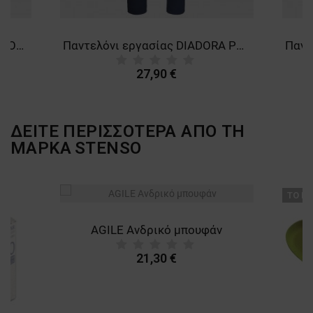
Πανελόνι εργασίας DIADORA COTTON SMART 2.0 STEEL GREY
Παντελόνι εργασίας DIADORA POLY STRETCH SMART 2.0 NAVY
27,90 €
ΔΕΙΤΕ ΠΕΡΙΣΣΟΤΕΡΑ ΑΠΟ ΤΗ
ΜΑΡΚΑ
STENSO
ТΟ ΠΡ
AGILE Ανδρικό μπουφάν
21,30 €