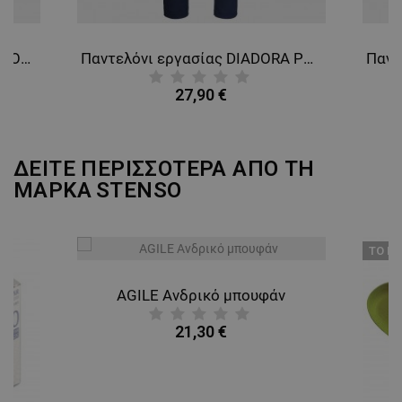
Πανελόνι εργασίας DIADORA COTTON SMART 2.0 STEEL GREY
Παντελόνι εργασίας DIADORA POLY STRETCH SMART 2.0 NAVY
27,90 €
ΔΕΙΤΕ ΠΕΡΙΣΣΟΤΕΡΑ ΑΠΟ ΤΗ
ΜΑΡΚΑ
STENSO
ТΟ ΠΡ
AGILE Ανδρικό μπουφάν
21,30 €