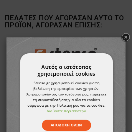
ΠΕΛΆΤΕΣ ΠΟΥ ΑΓΌΡΑΣΑΝ ΑΥΤΌ ΤΟ
ΠΡΟΪΌΝ, ΑΓΌΡΑΣΑΝ ΕΠΊΣΗΣ:
Αυτός ο ιστότοπος
χρησιμοποιεί cookies
Stenso.gr χρησιμοποιεί cookies για τη
βελτίωση της εμπειρίας των χρηστών.
Χρησιμοποιώντας τον ιστότοπό μας, παρέχετε
τη συγκατάθεσή σας για όλα τα cookies
σύμφωνα με την Πολιτική μας για τα cookies.
Βερμούδα εργασίας REVOLT RIPSTOP STRETCH
Παντελόνι εργασίας MAX SUMMER ANTRACITE
Διαβάστε περισσότερα
23,56 €
25,30 €
-15%
ΑΠΟΔΟΧΉ ΌΛΩΝ
21,50 €