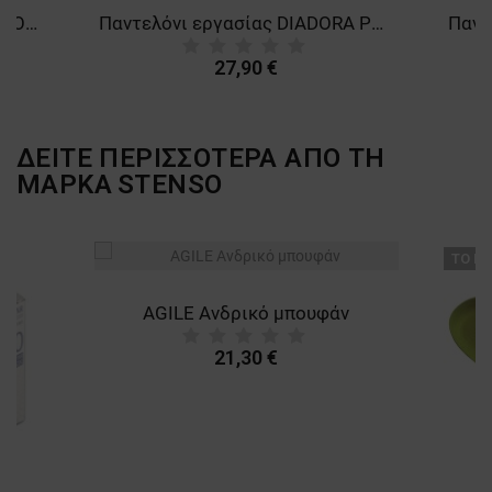
Πανελόνι εργασίας DIADORA COTTON SMART 2.0 STEEL GREY
Παντελόνι εργασίας DIADORA POLY STRETCH SMART 2.0 NAVY
27,90 €
ΔΕΙΤΕ ΠΕΡΙΣΣΟΤΕΡΑ ΑΠΟ ΤΗ
ΜΑΡΚΑ
STENSO
ТΟ ΠΡ
AGILE Ανδρικό μπουφάν
21,30 €