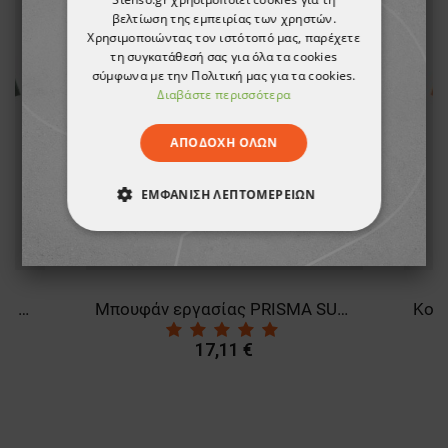
βελτίωση της εμπειρίας των χρηστών.
Χρησιμοποιώντας τον ιστότοπό μας, παρέχετε
τη συγκατάθεσή σας για όλα τα cookies
σύμφωνα με την Πολιτική μας για τα cookies.
Διαβάστε περισσότερα
ΑΠΟΔΟΧΉ ΌΛΩΝ
ΕΜΦΆΝΙΣΗ ΛΕΠΤΟΜΕΡΕΙΏΝ
ΑΠΟΛΎΤΩΣ ΑΠΑΡΑΊΤΗΤΑ
ΑΠΌΔΟΣΗΣ
ΣΤΌΧΕΥΣΗΣ
Κοντομάνικη μπλούζα PAYPER SUNSET GREEN
Μπουφάν εργασίας PRISMA SUMMER ROYAL BLUE/NAVY
ΛΕΙΤΟΥΡΓΙΚΌΤΗΤΑΣ
17,11 €
ΜΗ ΤΑΞΙΝΟΜΗΜΈΝΑ