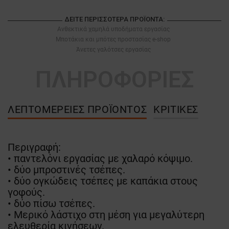
ΔΕΊΤΕ ΠΕΡΙΣΣΌΤΕΡΑ ΠΡΟΪΌΝΤΑ:
Ανθεκτικά χαμηλά υποδήματα εργασίας
Μποτάκια και μπότες προστασίας e-shop
Άνετες γαλότσες εργασίας
ΠΛΗΡΟΦΟΡΙΕΣ
ΛΕΠΤΟΜΈΡΕΙΕΣ ΠΡΟΪΌΝΤΟΣ
ΚΡΙΤΙΚΈΣ
Περιγραφή:
• παντελόνι εργασίας με χαλαρό κόψιμο.
• δύο μπροστινές τσέπες.
• δύο ογκώδεις τσέπες με καπάκια στους
γοφούς.
• δύο πίσω τσέπες.
• Μερικό λάστιχο στη μέση για μεγαλύτερη
ελευθερία κινήσεων.