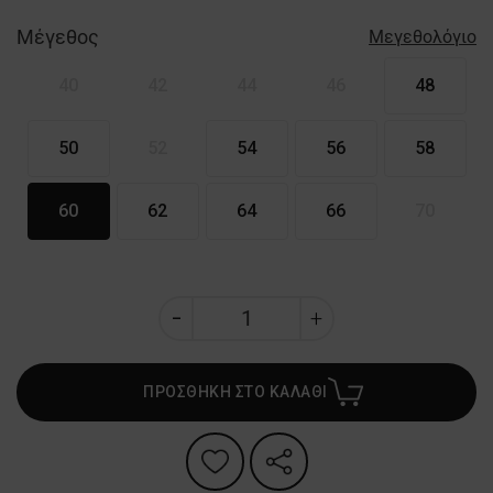
Μέγεθος
Μεγεθολόγιο
40
42
44
46
48
50
52
54
56
58
60
62
64
66
70
ΠΡΟΣΘΗΚΗ ΣΤΟ ΚΑΛΑΘΙ