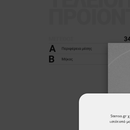
Stenso.gr 
ιστότοπό μα