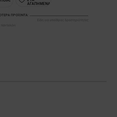
ΟΠΟΙΗΣΗ
ΑΓΑΠΗΜΕΝΑ
ΣΌΤΕΡΑ ΠΡΟΪΌΝΤΑ:
Είδη για υπαίθριες δραστηριότητες
 παντελόνι