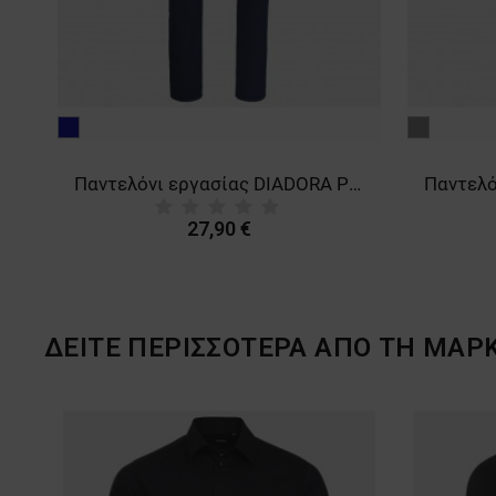
μπλε
γκρι
σκούρο
Πανελόνι εργασίας DIADORA COTTON SMART 2.0 STEEL GREY
Παντελόνι εργασίας DIADORA POLY STRETCH SMART 2.0 NAVY
27,90 €
ΔΕΙΤΕ ΠΕΡΙΣΣΟΤΕΡΑ ΑΠΟ ΤΗ ΜΑΡ