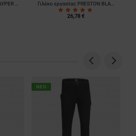
Κοντομάνικη μπλούζα PAYPER SUNSET BLACK
Γιλέκο εργασίας PRESTON BLACK
26,78 €
Previous
Next
ΝΈΟ