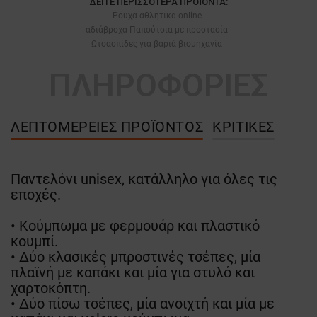
ΔΕΊΤΕ ΠΕΡΙΣΣΌΤΕΡΑ ΠΡΟΪΌΝΤΑ:
Ρουχα αθλητικα online
αδιάβροχα Παπούτσια με προστασία
Ωτοασπίδες για βαριά βιομηχανία
ΠΛΗΡΟΦΟΡΙΕΣ
ΛΕΠΤΟΜΈΡΕΙΕΣ ΠΡΟΪΌΝΤΟΣ
ΚΡΙΤΙΚΈΣ
Παντελόνι unisex, κατάλληλο για όλες τις
εποχές.
• Κούμπωμα με φερμουάρ και πλαστικό
κουμπί.
• Δύο κλασικές μπροστινές τσέπες, μία
πλαϊνή με καπάκι και μία για στυλό και
χαρτοκόπτη.
• Δύο πίσω τσέπες, μία ανοιχτή και μία με