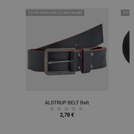
ТΟ ΠΡΟΪΌΝ ΈΧΕΙ ΕΞΑΝΤΛΗΘΕΊ
ТΟ ΠΡ
ALSTRUP BELT Belt
B
2,78 €