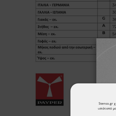
Stenso.gr 
ιστότοπό μα