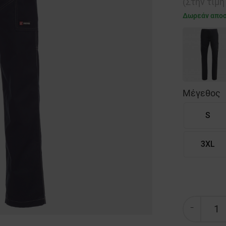
(Στην τιμ
Δωρεάν απο
Μέγεθος
S
3XL