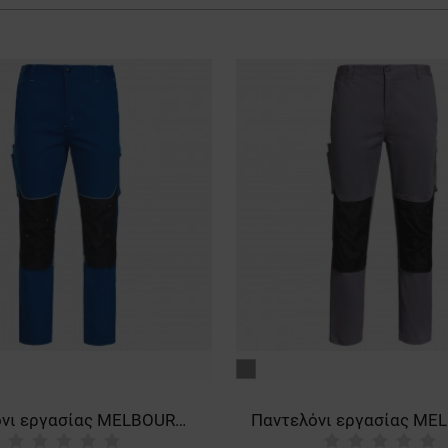
γκρι
Παντελόνι εργασίας MELBOURNE STRETCH SPECIAL ROYAL BLUE/BLACK