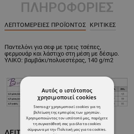
ΠΛΗΡΟΦΟΡΙΕΣ
ΛΕΠΤΟΜΈΡΕΙΕΣ ΠΡΟΪΌΝΤΟΣ
ΚΡΙΤΙΚΈΣ
Παντελόνι για σεφ με τρεις τσέπες,
φερμουάρ και λάστιχο στη μέση με δέσιμο.
ΥΛΙΚΟ: βαμβάκι/πολυεστέρας, 140 g/m2
Αυτός ο ιστότοπος
χρησιμοποιεί cookies
Stenso.gr χρησιμοποιεί cookies για τη
βελτίωση της εμπειρίας των χρηστών.
Χρησιμοποιώντας τον ιστότοπό μας, παρέχετε
τη συγκατάθεσή σας για όλα τα cookies
σύμφωνα με την Πολιτική μας για τα cookies.
ΔΕΊΤΕ ΠΕΡΙΣΣΌΤΕΡΑ