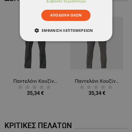
Διαβάστε περισσότερα
ΑΠΟΔΟΧΉ ΌΛΩΝ
ΕΜΦΆΝΙΣΗ ΛΕΠΤΟΜΕΡΕΙΏΝ
ΑΠΟΛΎΤΩΣ ΑΠΑΡΑΊΤΗΤΑ
ΑΠΌΔΟΣΗΣ
ΣΤΌΧΕΥΣΗΣ
ΛΕΙΤΟΥΡΓΙΚΌΤΗΤΑΣ
Παντελόνι Κουζίνας με λεπτή ρίγα ENRICO BLACK STRIPE
Παντελόνι Κουζίνας με φαρδιά ρίγα ENRICO GREY STRIPE
ΜΗ ΤΑΞΙΝΟΜΗΜΈΝΑ
35,34 €
35,34 €
ΚΡΙΤΙΚΈΣ ΠΕΛΑΤΏΝ