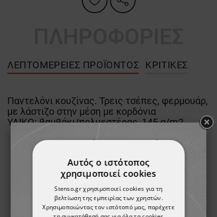
ΠΛΗΡΟΦΟΡΙΕΣ
ΛΕΠΤΟΜΈΡΕΙΕΣ ΠΡΟΪΌΝΤΟΣ
ΚΡΙΤΙΚΈΣ
Παντελόνι κουζίνας. Τρεις τσέπες, φερμουάρ,
με λάστιζο στην μέση με κορδόνια
ΥΛΙΚΟ: βαμβάκι/πολυεστέρας, 145 g/m2
Αυτός ο ιστότοπος
χρησιμοποιεί cookies
Stenso.gr χρησιμοποιεί cookies για τη
βελτίωση της εμπειρίας των χρηστών.
Χρησιμοποιώντας τον ιστότοπό μας, παρέχετε
τη συγκατάθεσή σας για όλα τα cookies