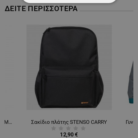
ΑΠΟΛΎΤΩΣ ΑΠΑΡΑΊΤΗΤΑ
ΔΕΊΤΕ ΠΕΡΙΣΣΌΤΕΡΑ
ΑΠΌΔΟΣΗΣ
ΣΤΌΧΕΥΣΗΣ
ΛΕΙΤΟΥΡΓΙΚΌΤΗΤΑΣ
ΜΗ ΤΑΞΙΝΟΜΗΜΈΝΑ
Φόρμα εργασίας COLLINS SUMMER ROYAL BLUE
Σακίδιο πλάτης STENSO CARRY
12,90 €