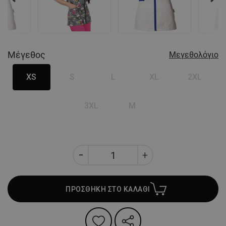
Nex
Μέγεθος
Μεγεθολόγιο
XS
S
L
XL
2XL
3XL
M
ΠΡΟΣΘΗΚΗ ΣΤΟ ΚΑΛΑΘΙ