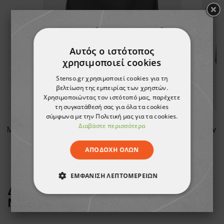
Αυτός ο ιστότοπος
χρησιμοποιεί cookies
Stenso.gr χρησιμοποιεί cookies για τη
βελτίωση της εμπειρίας των χρηστών.
Χρησιμοποιώντας τον ιστότοπό μας, παρέχετε
τη συγκατάθεσή σας για όλα τα cookies
σύμφωνα με την Πολιτική μας για τα cookies.
Διαβάστε περισσότερα
Φόρμα εργασίας COLLINS SUMMER ROYAL BLUE
Σακίδιο πλάτης STENSO CARRY
12,90 €
ΑΠΟΔΟΧΉ ΌΛΩΝ
ΕΜΦΆΝΙΣΗ ΛΕΠΤΟΜΕΡΕΙΏΝ
ΔΕΙΤΕ ΠΕΡΙΣΣΟΤΕΡΑ ΑΠΟ ΤΗ
ΑΠΟΛΎΤΩΣ ΑΠΑΡΑΊΤΗΤΑ
ΜΑΡΚΑ
STENSO
ΑΠΌΔΟΣΗΣ
ΣΤΌΧΕΥΣΗΣ