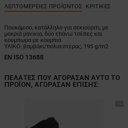
ΛΕΠΤΟΜΈΡΕΙΕΣ ΠΡΟΪΌΝΤΟΣ
ΚΡΙΤΙΚΈΣ
Πουκάμισο, κατάλληλο για σεκιούριτι, με
μακριά μανίκια, δύο επάνω τσέπες και
κούμπωμα με κουμπιά.
ΥΛΙΚΟ: βαμβάκι/πολυεστέρας, 195 g/m2
EN ISO 13688
ΠΕΛΆΤΕΣ ΠΟΥ ΑΓΌΡΑΣΑΝ ΑΥΤΌ ΤΟ
ΠΡΟΪΌΝ, ΑΓΌΡΑΣΑΝ ΕΠΊΣΗΣ:
ТΟ ΠΡ