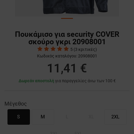
Πουκάμισο για security COVER
σκούρο γκρι 20908001
5
(
3
κριτικές)
Κωδικός καταλόγου:
20908001
11,41 €
Δωρεάν αποστολή
για παραγγελίες άνω των 100 €
Μέγεθος
S
M
L
XL
2XL
3XL
5XL