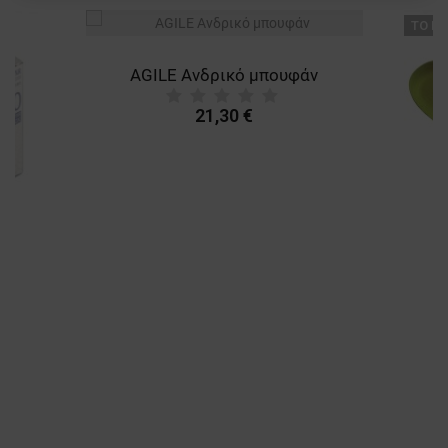
ТΟ ΠΡ
ΛΕΙΤΟΥΡΓΙΚΌΤΗΤΑΣ
AGILE Ανδρικό μπουφάν
ΜΗ ΤΑΞΙΝΟΜΗΜΈΝΑ
21,30 €
A