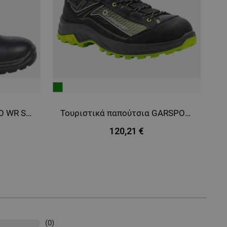
πράσινο
πρ
Μπότες BUREBISTA O2 FO WR SRC
Τουριστικά παπούτσια GARSPORT MIKENO MID WP
120,21 €
(0)