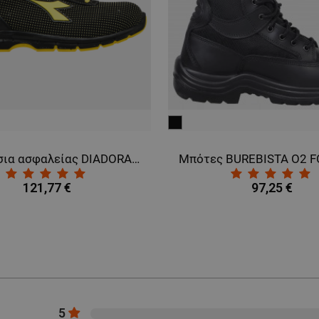
μαύρο
Παπούτσια ασφαλείας DIADORA ATOM LOW S3 SRC ESD
121,77 €
97,25 €
5