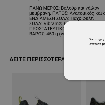
ΠΑΝΩ ΜΕΡΟΣ: Βελούρ και νάιλον – 
μεμβράνη. ΠΑΤΟΣ: Ανατομικός και 
ΕΝΔΙΑΜΕΣΗ ΣΟΛΑ: Παχύ φελτ.
ΣΟΛΑ: Vibram® Barwa με ενδιάμεσ
ΠΡΟΣΤΑΤΕΥΤΙΚΟ ΔΑΚΤΥΛΩΝ: ΟΧΙ.
ΒΑΡΟΣ: 450 g (για ένα παπούτσι).
Stenso.gr 
ιστότοπό μα
ΔΕΊΤΕ ΠΕΡΙΣΣΌΤΕΡΑ
ΑΠΟΛΎΤΩΣ ΑΠΑΡ
ΜΗ ΤΑΞΙΝΟΜΗΜ