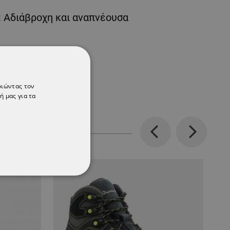
 Αδιάβροχη και αναπνέουσα
οιώντας τον
ή μας για τα
Previous
Next
ΌΤΗΤΑΣ