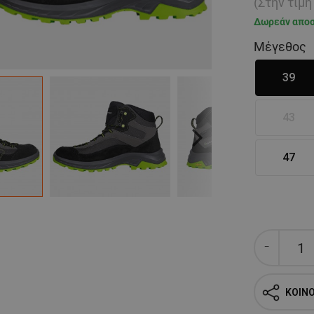
(Στην τιμ
Δωρεάν απο
Μέγεθος
39
43
Next
47
ΚΟΙΝ