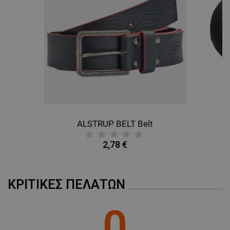
ALSTRUP BELT Belt
B
2,78 €
ΚΡΙΤΙΚΈΣ ΠΕΛΑΤΏΝ
0