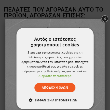
ΠΕΛΆΤΕΣ ΠΟΥ ΑΓΌΡΑΣΑΝ ΑΥΤΌ ΤΟ
ΠΡΟΪΌΝ, ΑΓΌΡΑΣΑΝ ΕΠΊΣΗΣ:
Αυτός ο ιστότοπος
χρησιμοποιεί cookies
Stenso.gr χρησιμοποιεί cookies για τη
βελτίωση της εμπειρίας των χρηστών.
Χρησιμοποιώντας τον ιστότοπό μας, παρέχετε
τη συγκατάθεσή σας για όλα τα cookies
σύμφωνα με την Πολιτική μας για τα cookies.
Διαβάστε περισσότερα
Φόρμα εργασίας PRISMA SUMMER ROYAL BLUE/NAVY
ΑΠΟΔΟΧΉ ΌΛΩΝ
19,02 €
ΕΜΦΆΝΙΣΗ ΛΕΠΤΟΜΕΡΕΙΏΝ