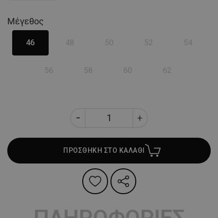
Μέγεθος
46
48
50
52
54
56
58
60
62
ΠΡΟΣΘΗΚΗ ΣΤΟ ΚΑΛΑΘΙ
ΠΛΗΡΟΦΟΡΙΕΣ