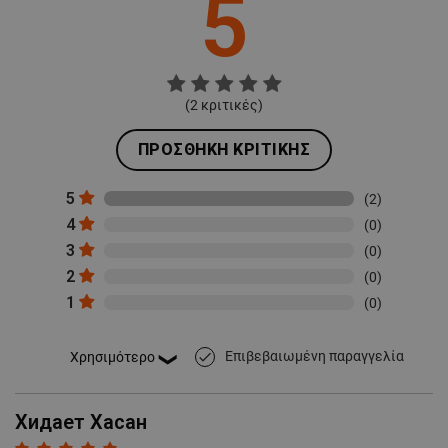
5
(
2
κριτικές)
ΠΡΟΣΘΉΚΗ ΚΡΙΤΙΚΉΣ
5
(2)
4
(0)
3
(0)
2
(0)
1
(0)
Επιβεβαιωμένη παραγγελία
done
Хидает Хасан