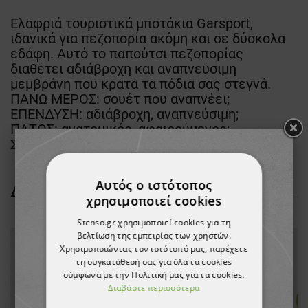
Ελαφριά τουριστικά μποτάκια Garsport,
ιδανικά για πεζοπορία ακόμη και σε δύσκολα
εδάφη. Αυτό το παπούτσι πεζοπορίας
διαθέτει αδιάβροχη και αναπνεύσιμη
μεμβράνη που κρατά τα πόδια σας στεγνά.
ΠΑΝΩ ΜΕΡΟΣ: σουέτ που αναπνέει;
ΕΠΕΝΔΥΣΗ: αδιάβροχη, αναπνεύσιμη;
ΠΑΤΟΣ: ανατομικός, αφαιρούμενος;
ΣΟΛΑ: καουτσούκ - Vibram Gironda
Αυτός ο ιστότοπος
ΔΕΊΤΕ ΠΕΡΙΣΣΌΤΕΡΑ
χρησιμοποιεί cookies
Stenso.gr χρησιμοποιεί cookies για τη
βελτίωση της εμπειρίας των χρηστών.
Χρησιμοποιώντας τον ιστότοπό μας, παρέχετε
τη συγκατάθεσή σας για όλα τα cookies
σύμφωνα με την Πολιτική μας για τα cookies.
Διαβάστε περισσότερα