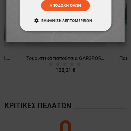
ΑΠΟΔΟΧΉ ΌΛΩΝ
ΕΜΦΆΝΙΣΗ ΛΕΠΤΟΜΕΡΕΙΏΝ
ΑΠΟΛΎΤΩΣ ΑΠΑΡΑΊΤΗΤΑ
ΑΠΌΔΟΣΗΣ
ΣΤΌΧΕΥΣΗΣ
Μπουφάν FRISTADS COPPER PILE FLEECE DARK BLUE
Τουριστικά παπούτσια GARSPORT MIKENO MID WP
ΛΕΙΤΟΥΡΓΙΚΌΤΗΤΑΣ
120,21 €
ΜΗ ΤΑΞΙΝΟΜΗΜΈΝΑ
ΚΡΙΤΙΚΈΣ ΠΕΛΑΤΏΝ
0