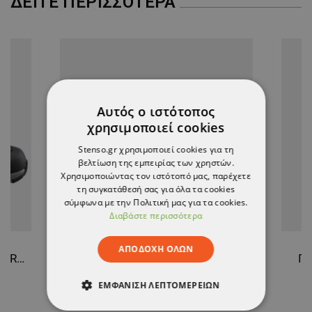
ΔΕΊΤΕ ΠΕΡΙΣΣΌΤΕΡΑ
Αυτός ο ιστότοπος
χρησιμοποιεί cookies
Stenso.gr χρησιμοποιεί cookies για τη
βελτίωση της εμπειρίας των χρηστών.
Χρησιμοποιώντας τον ιστότοπό μας, παρέχετε
τη συγκατάθεσή σας για όλα τα cookies
σύμφωνα με την Πολιτική μας για τα cookies.
Διαβάστε περισσότερα
ΑΠΟΔΟΧΉ ΌΛΩΝ
Παπούτσια εργασίας REVOLT CROSS BLACK S1PS MF ESD SR
Παπούτσια εργασίας REVOLT CROSS BLUE S1PS MF ESD SR
Πα
60,81 €
ΕΜΦΆΝΙΣΗ ΛΕΠΤΟΜΕΡΕΙΏΝ