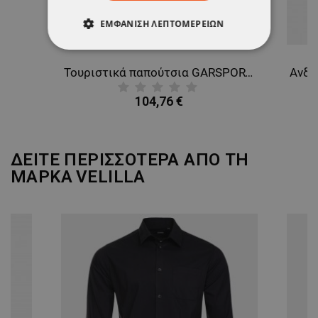
ΕΜΦΆΝΙΣΗ ΛΕΠΤΟΜΕΡΕΙΏΝ
ΑΠΟΛΎΤΩΣ ΑΠΑΡΑΊΤΗΤΑ
Τουριστικά παπούτσια GARSPORT SPARROW MID WP
ΑΠΌΔΟΣΗΣ
ΣΤΌΧΕΥΣΗΣ
104,76 €
ΛΕΙΤΟΥΡΓΙΚΌΤΗΤΑΣ
ΜΗ ΤΑΞΙΝΟΜΗΜΈΝΑ
ΔΕΙΤΕ ΠΕΡΙΣΣΟΤΕΡΑ ΑΠΟ ΤΗ
ΜΑΡΚΑ
VELILLA