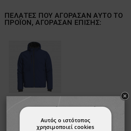
ΠΕΛΆΤΕΣ ΠΟΥ ΑΓΌΡΑΣΑΝ ΑΥΤΌ ΤΟ
ΠΡΟΪΌΝ, ΑΓΌΡΑΣΑΝ ΕΠΊΣΗΣ:
Μπουφάν εργασίας REEF PAD SOFTSHELL DARK BLUE
44,39 €
Αυτός ο ιστότοπος
χρησιμοποιεί cookies