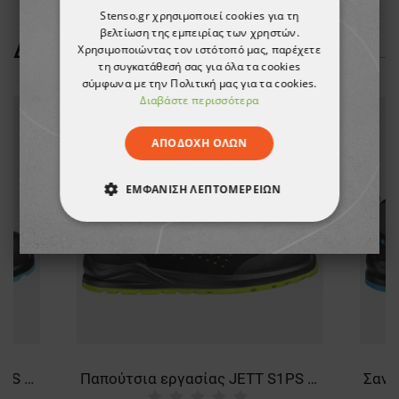
Stenso.gr χρησιμοποιεί cookies για τη
βελτίωση της εμπειρίας των χρηστών.
ΔΕΊΤΕ ΠΕΡΙΣΣΌΤΕΡΑ
Χρησιμοποιώντας τον ιστότοπό μας, παρέχετε
τη συγκατάθεσή σας για όλα τα cookies
σύμφωνα με την Πολιτική μας για τα cookies.
Διαβάστε περισσότερα
ΑΠΟΔΟΧΉ ΌΛΩΝ
ΕΜΦΆΝΙΣΗ ΛΕΠΤΟΜΕΡΕΙΏΝ
ΑΠΟΛΎΤΩΣ ΑΠΑΡΑΊΤΗΤΑ
ΑΠΌΔΟΣΗΣ
ΣΤΌΧΕΥΣΗΣ
ΛΕΙΤΟΥΡΓΙΚΌΤΗΤΑΣ
ΜΗ ΤΑΞΙΝΟΜΗΜΈΝΑ
Παπούτσια εργασίας JETT S1PS ESD GREY/BLUE
Παπούτσια εργασίας JETT S1PS ESD BLACK/GREEN