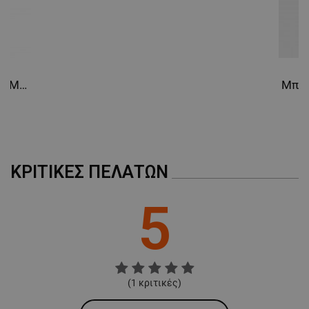
Φόρμα εργασίας COLLINS SUMMER ROYAL BLUE
ΚΡΙΤΙΚΈΣ ΠΕΛΑΤΏΝ
5
(
1
κριτικές)