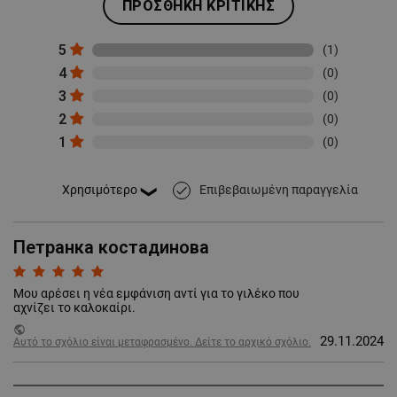
ΠΡΟΣΘΉΚΗ ΚΡΙΤΙΚΉΣ
5
(1)
4
(0)
3
(0)
2
(0)
1
(0)
Επιβεβαιωμένη παραγγελία
done
Петранка костадинова
Μου αρέσει η νέα εμφάνιση αντί για το γιλέκο που
αχνίζει το καλοκαίρι.
public
29.11.2024
Αυτό το σχόλιο είναι μεταφρασμένο. Δείτε το αρχικό σχόλιο.