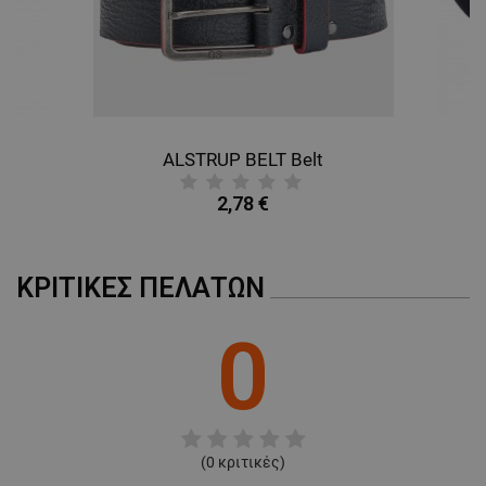
ALSTRUP BELT Belt
B
2,78 €
ΚΡΙΤΙΚΈΣ ΠΕΛΑΤΏΝ
0
(
0
κριτικές)