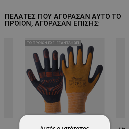
ΠΕΛΆΤΕΣ ΠΟΥ ΑΓΌΡΑΣΑΝ ΑΥΤΌ ΤΟ
ΠΡΟΪΌΝ, ΑΓΌΡΑΣΑΝ ΕΠΊΣΗΣ:
ТΟ ΠΡΟΪΌΝ ΈΧΕΙ ΕΞΑΝΤΛΗΘΕΊ
Αυτός ο ιστότοπος