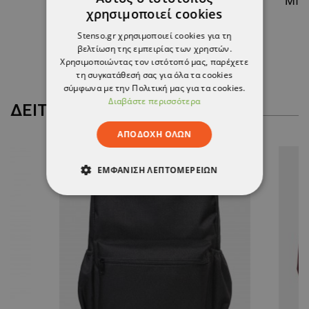
LA
Γάντια με νιτρίλιο BOCA
χρησιμοποιεί cookies
2,98 €
Stenso.gr χρησιμοποιεί cookies για τη
-10%
βελτίωση της εμπειρίας των χρηστών.
2,68 €
Χρησιμοποιώντας τον ιστότοπό μας, παρέχετε
τη συγκατάθεσή σας για όλα τα cookies
σύμφωνα με την Πολιτική μας για τα cookies.
Διαβάστε περισσότερα
ΔΕΊΤΕ ΠΕΡΙΣΣΌΤΕΡΑ
ΑΠΟΔΟΧΉ ΌΛΩΝ
ΕΜΦΆΝΙΣΗ ΛΕΠΤΟΜΕΡΕΙΏΝ
ΑΠΟΛΎΤΩΣ ΑΠΑΡΑΊΤΗΤΑ
ΑΠΌΔΟΣΗΣ
ΣΤΌΧΕΥΣΗΣ
ΛΕΙΤΟΥΡΓΙΚΌΤΗΤΑΣ
ΜΗ ΤΑΞΙΝΟΜΗΜΈΝΑ