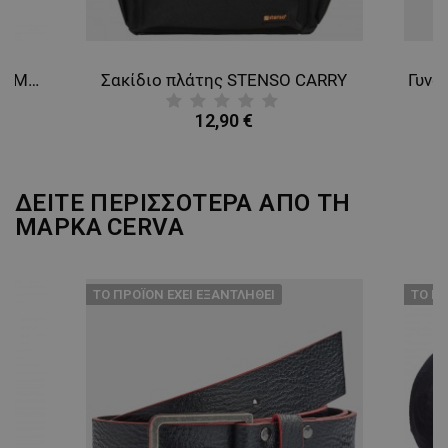
Φόρμα εργασίας COLLINS SUMMER ROYAL BLUE
Σακίδιο πλάτης STENSO CARRY
12,90 €
ΔΕΙΤΕ ΠΕΡΙΣΣΟΤΕΡΑ ΑΠΟ ΤΗ
ΜΑΡΚΑ
CERVA
ТΟ ΠΡΟΪΌΝ ΈΧΕΙ ΕΞΑΝΤΛΗΘΕΊ
ТΟ ΠΡ