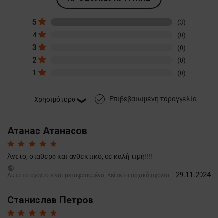
5
(3)
4
(0)
3
(0)
2
(0)
1
(0)
Επιβεβαιωμένη παραγγελία
done
Атанас Атанасов
Άνετο, σταθερό και ανθεκτικό, σε καλή τιμή!!!!
public
29.11.2024
Αυτό το σχόλιο είναι μεταφρασμένο. Δείτε το αρχικό σχόλιο.
Станислав Петров