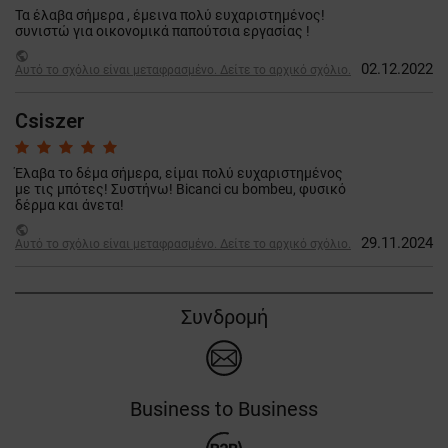
Τα έλαβα σήμερα , έμεινα πολύ ευχαριστημένος!
συνιστώ για οικονομικά παπούτσια εργασίας !
public
02.12.2022
Αυτό το σχόλιο είναι μεταφρασμένο. Δείτε το αρχικό σχόλιο.
Csiszer
Έλαβα το δέμα σήμερα, είμαι πολύ ευχαριστημένος
με τις μπότες! Συστήνω! Bicanci cu bombeu, φυσικό
δέρμα και άνετα!
public
29.11.2024
Αυτό το σχόλιο είναι μεταφρασμένο. Δείτε το αρχικό σχόλιο.
Συνδρομή
Business to Business