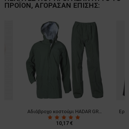
ΠΡΟΪΌΝ, ΑΓΌΡΑΣΑΝ ΕΠΊΣΗΣ:
A
Αδιάβροχο κοστούμι HADAR GREEN
10,17 €