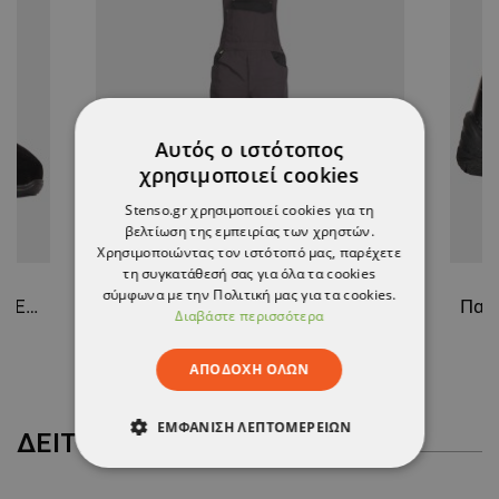
Αυτός ο ιστότοπος
χρησιμοποιεί cookies
Stenso.gr χρησιμοποιεί cookies για τη
βελτίωση της εμπειρίας των χρηστών.
Χρησιμοποιώντας τον ιστότοπό μας, παρέχετε
τη συγκατάθεσή σας για όλα τα cookies
σύμφωνα με την Πολιτική μας για τα cookies.
Παπούτσια ασφαλείας BOUNCE S1P
Φόρμα εργασίας KASTOR T/C WINTER GREY/BLACK/GREEN
Διαβάστε περισσότερα
41,54 €
ΑΠΟΔΟΧΉ ΌΛΩΝ
ΕΜΦΆΝΙΣΗ ΛΕΠΤΟΜΕΡΕΙΏΝ
ΔΕΊΤΕ ΠΕΡΙΣΣΌΤΕΡΑ
ΑΠΟΛΎΤΩΣ ΑΠΑΡΑΊΤΗΤΑ