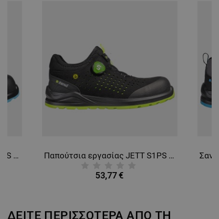
ΑΠΌΔΟΣΗΣ
ΣΤΌΧΕΥΣΗΣ
ΛΕΙΤΟΥΡΓΙΚΌΤΗΤΑΣ
ΜΗ ΤΑΞΙΝΟΜΗΜΈΝΑ
Παπούτσια εργασίας JETT S1PS ESD GREY/BLUE
Παπούτσια εργασίας JETT S1PS ESD BLACK/GREEN
53,77 €
ΔΕΙΤΕ ΠΕΡΙΣΣΟΤΕΡΑ ΑΠΟ ΤΗ