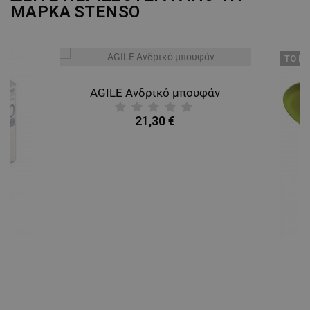
ΜΑΡΚΑ
STENSO
ТΟ ΠΡ
AGILE Ανδρικό μπουφάν
21,30 €
A