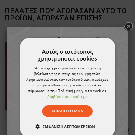
ΠΕΛΆΤΕΣ ΠΟΥ ΑΓΌΡΑΣΑΝ ΑΥΤΌ ΤΟ
ΠΡΟΪΌΝ, ΑΓΌΡΑΣΑΝ ΕΠΊΣΗΣ:
Αυτός ο ιστότοπος
χρησιμοποιεί cookies
Stenso.gr χρησιμοποιεί cookies για τη
βελτίωση της εμπειρίας των χρηστών.
Χρησιμοποιώντας τον ιστότοπό μας, παρέχετε
τη συγκατάθεσή σας για όλα τα cookies
σύμφωνα με την Πολιτική μας για τα cookies.
Διαβάστε περισσότερα
ΑΠΟΔΟΧΉ ΌΛΩΝ
ΕΜΦΆΝΙΣΗ ΛΕΠΤΟΜΕΡΕΙΏΝ
Ιατρική στολή μπλούζα - παντελόνι (σετ) M3 BORDEAUX
Τμχ Υγιεινή μάσκα προσώπου με μοτίβα SANI 3 - 50