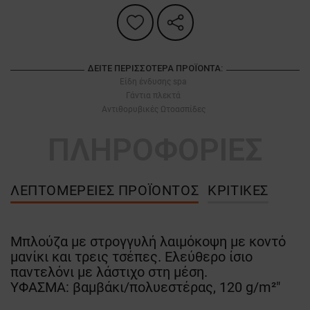
ΔΕΊΤΕ ΠΕΡΙΣΣΌΤΕΡΑ ΠΡΟΪΌΝΤΑ:
Είδη ένδυσης spa
Γάντια πλεκτά
Αντιθορυβικές Ωτοασπίδες
ΠΛΗΡΟΦΟΡΙΕΣ
ΛΕΠΤΟΜΈΡΕΙΕΣ ΠΡΟΪΌΝΤΟΣ
ΚΡΙΤΙΚΈΣ
Μπλούζα με στρογγυλή λαιμόκοψη με κοντό
μανίκι και τρεις τσέπες. Ελεύθερο ίσιο
παντελόνι με λάστιχο στη μέση.
ΥΦΑΣΜΑ: βαμβάκι/πολυεστέρας, 120 g/m²"