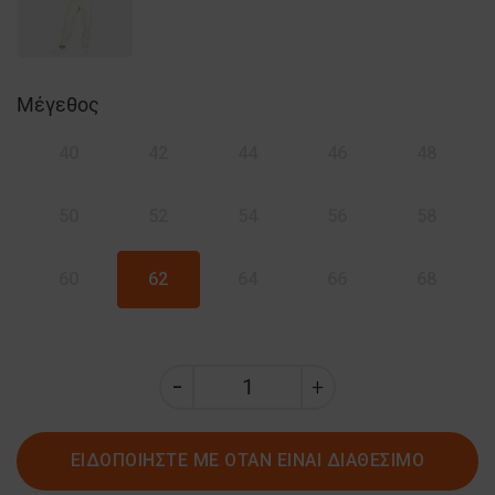
Μέγεθος
40
42
44
46
48
50
52
54
56
58
60
62
64
66
68
ΕΙΔΟΠΟΙΗΣΤΕ ΜΕ ΟΤΑΝ ΕΙΝΑΙ ΔΙΑΘΕΣΙΜΟ