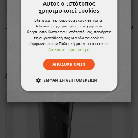
Αυτός ο ιστότοπος
χρησιμοποιεί cookies
Stenso.gr χρησιμοποιεί cookies για τη
βελτίωση της εμπειρίας των χρηστών.
Μάσκα ημι-προσώπου POLYGARD 7500
Γάντια συγκόλλησης SHAD
Χρησιμοποιώντας τον ιστότοπό μας, παρέχετε
τη συγκατάθεσή σας για όλα τα cookies
7,33 €
σύμφωνα με την Πολιτική μας για τα cookies.
-10%
Διαβάστε περισσότερα
6,60 €
ΑΠΟΔΟΧΉ ΌΛΩΝ
ΔΕΊΤΕ ΠΕΡΙΣΣΌΤΕΡΑ
ΕΜΦΆΝΙΣΗ ΛΕΠΤΟΜΕΡΕΙΏΝ
ΑΠΟΛΎΤΩΣ ΑΠΑΡΑΊΤΗΤΑ
ΑΠΌΔΟΣΗΣ
ΣΤΌΧΕΥΣΗΣ
ΛΕΙΤΟΥΡΓΙΚΌΤΗΤΑΣ
ΜΗ ΤΑΞΙΝΟΜΗΜΈΝΑ