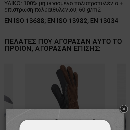
ΥΛΙΚΟ: 100% μη υφασμένο πολυπροπυλένιο +
επίστρωση πολυαιθυλενίου, 60 g/m2
EN ISO 13688; EN ISO 13982, EN 13034
ΠΕΛΆΤΕΣ ΠΟΥ ΑΓΌΡΑΣΑΝ ΑΥΤΌ ΤΟ
ΠΡΟΪΌΝ, ΑΓΌΡΑΣΑΝ ΕΠΊΣΗΣ: