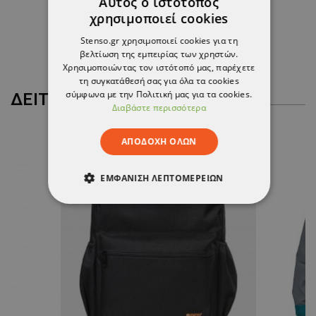
Αυτός ο ιστότοπος
1,00 €
χρησιμοποιεί cookies
-11%
0,89 €
Stenso.gr χρησιμοποιεί cookies για τη
βελτίωση της εμπειρίας των χρηστών.
Χρησιμοποιώντας τον ιστότοπό μας, παρέχετε
τη συγκατάθεσή σας για όλα τα cookies
σύμφωνα με την Πολιτική μας για τα cookies.
ΔΕΊΤΕ ΠΕΡΙΣΣΌΤΕΡΑ
Διαβάστε περισσότερα
ΑΠΟΔΟΧΉ ΌΛΩΝ
ΕΜΦΆΝΙΣΗ ΛΕΠΤΟΜΕΡΕΙΏΝ
ΑΠΟΛΎΤΩΣ ΑΠΑΡΑΊΤΗΤΑ
ΑΠΌΔΟΣΗΣ
ΣΤΌΧΕΥΣΗΣ
ΛΕΙΤΟΥΡΓΙΚΌΤΗΤΑΣ
ΜΗ ΤΑΞΙΝΟΜΗΜΈΝΑ