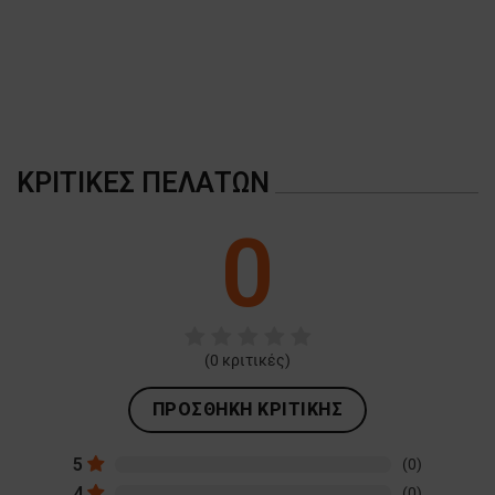
A
ΚΡΙΤΙΚΈΣ ΠΕΛΑΤΏΝ
0
(
0
κριτικές)
ΠΡΟΣΘΉΚΗ ΚΡΙΤΙΚΉΣ
5
(0)
4
(0)