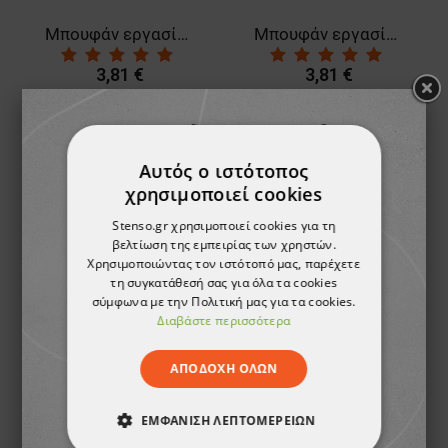
Μπουφάν εργασίας NAXOS-BA GREEN
Μπουφάν εργασίας NAXOS-BA ROYAL BLUE
3,81 €
3,81 €
ТΟ ΠΡΟΪΌΝ ΈΧΕΙ
Αυτός ο ιστότοπος
ΕΞΑΝΤΛΗΘΕΊ
χρησιμοποιεί cookies
Stenso.gr χρησιμοποιεί cookies για τη
βελτίωση της εμπειρίας των χρηστών.
Χρησιμοποιώντας τον ιστότοπό μας, παρέχετε
τη συγκατάθεσή σας για όλα τα cookies
σύμφωνα με την Πολιτική μας για τα cookies.
Διαβάστε περισσότερα
Γιλέκο εργασίας TRAX
ΑΠΟΔΟΧΉ ΌΛΩΝ
11,41 €
ΕΜΦΆΝΙΣΗ ΛΕΠΤΟΜΕΡΕΙΏΝ