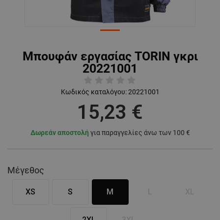
Μπουφάν εργασίας TORIN γκρι
20221001
Κωδικός καταλόγου:
20221001
15,23 €
Δωρεάν αποστολή
για παραγγελίες άνω των 100 €
Μέγεθος
XS
S
M
L
XL
2XL
3XL