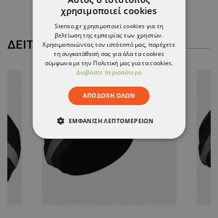
22,32 €
χρησιμοποιεί cookies
Stenso.gr χρησιμοποιεί cookies για τη
βελτίωση της εμπειρίας των χρηστών.
ΔΕΊΤΕ ΠΕΡΙΣΣΌΤΕΡΑ
Χρησιμοποιώντας τον ιστότοπό μας, παρέχετε
τη συγκατάθεσή σας για όλα τα cookies
σύμφωνα με την Πολιτική μας για τα cookies.
Διαβάστε περισσότερα
ΑΠΟΔΟΧΉ ΌΛΩΝ
ΕΜΦΆΝΙΣΗ ΛΕΠΤΟΜΕΡΕΙΏΝ
ΑΠΟΛΎΤΩΣ ΑΠΑΡΑΊΤΗΤΑ
ΑΠΌΔΟΣΗΣ
ΣΤΌΧΕΥΣΗΣ
ΛΕΙΤΟΥΡΓΙΚΌΤΗΤΑΣ
ΜΗ ΤΑΞΙΝΟΜΗΜΈΝΑ