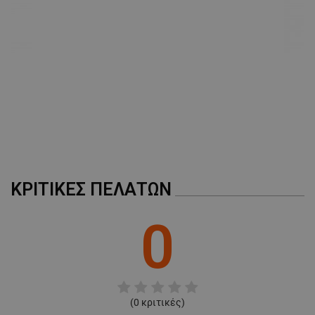
A
ΚΡΙΤΙΚΈΣ ΠΕΛΑΤΏΝ
0
(
0
κριτικές)