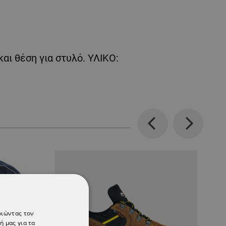
αι θέση για στυλό. ΥΛΙΚΟ:
Previous
Next
οιώντας τον
ή μας για τα