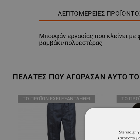
ΛΕΠΤΟΜΈΡΕΙΕΣ ΠΡΟΪΌΝΤΟ
Μπουφάν εργασίας που κλείνει με φ
βαμβάκι/πολυεστέρας
ΠΕΛΆΤΕΣ ΠΟΥ ΑΓΌΡΑΣΑΝ ΑΥΤΌ ΤΟ 
ТΟ ΠΡΟΪΌΝ ΈΧΕΙ ΕΞΑΝΤΛΗΘΕΊ
ТΟ ΠΡΟ
Stenso.gr 
ιστότοπό μα