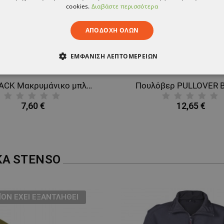
cookies.
Διαβάστε περισσότερα
ΑΠΟΔΟΧΉ ΌΛΩΝ
ΕΜΦΆΝΙΣΗ ΛΕΠΤΟΜΕΡΕΙΏΝ
ΑΊΤΗΤΑ
ΑΠΌΔΟΣΗΣ
ΣΤΌΧΕΥΣΗΣ
ΛΕΙΤΟΥΡΓΙΚ
B&C BLACK Μακρυμάνικο μπλουζάκι
Πουλόβερ PULLOVER 
ΈΝΑ
7,60 €
12,65 €
ΚΑ
STENSO
ΪΌΝ ΈΧΕΙ ΕΞΑΝΤΛΗΘΕΊ