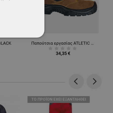
ΌΤΗΤΑΣ
BLACK
Παπούτσια εργασίας ATLETIC LOW S1 SRC
34,35 €
Previous
Next
ТΟ ΠΡΟΪΌΝ ΈΧΕΙ ΕΞΑΝΤΛΗΘΕΊ