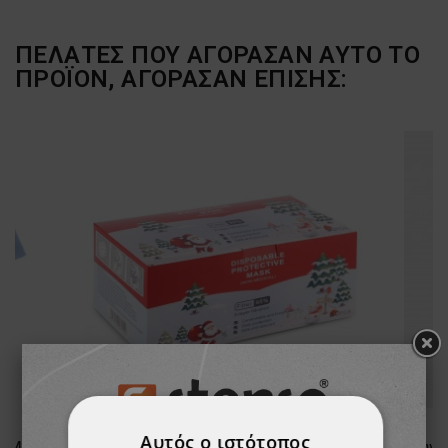
ΠΕΛΆΤΕΣ ΠΟΥ ΑΓΌΡΑΣΑΝ ΑΥΤΌ ΤΟ
ΠΡΟΪΌΝ, ΑΓΌΡΑΣΑΝ ΕΠΊΣΗΣ:
Αυτός ο ιστότοπος
Αντρικός Ιατρικός μανδίας SIMONE
Υγιεινή μάσκα προσώπου με μοτίβα SANI 3 - 10 pcs