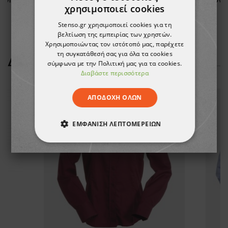
χρησιμοποιεί cookies
0,62 €
Stenso.gr χρησιμοποιεί cookies για τη
βελτίωση της εμπειρίας των χρηστών.
Χρησιμοποιώντας τον ιστότοπό μας, παρέχετε
τη συγκατάθεσή σας για όλα τα cookies
ΔΕΊΤΕ ΠΕΡΙΣΣΌΤΕΡΑ
σύμφωνα με την Πολιτική μας για τα cookies.
Διαβάστε περισσότερα
ΑΠΟΔΟΧΉ ΌΛΩΝ
ΕΜΦΆΝΙΣΗ ΛΕΠΤΟΜΕΡΕΙΏΝ
ΑΠΟΛΎΤΩΣ ΑΠΑΡΑΊΤΗΤΑ
ΑΠΌΔΟΣΗΣ
ΣΤΌΧΕΥΣΗΣ
ΛΕΙΤΟΥΡΓΙΚΌΤΗΤΑΣ
ΜΗ ΤΑΞΙΝΟΜΗΜΈΝΑ