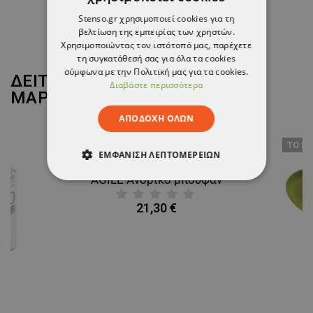
10,17 €
Stenso.gr χρησιμοποιεί cookies για τη
βελτίωση της εμπειρίας των χρηστών.
Χρησιμοποιώντας τον ιστότοπό μας, παρέχετε
τη συγκατάθεσή σας για όλα τα cookies
σύμφωνα με την Πολιτική μας για τα cookies.
ΔΕΙΤΕ ΠΕΡΙΣΣΟΤΕΡΑ ΑΠΟ ΤΗ
Διαβάστε περισσότερα
ΜΑΡΚΑ
STENSO
ΑΠΟΔΟΧΉ ΌΛΩΝ
ТΟ ΠΡ
ΕΜΦΆΝΙΣΗ ΛΕΠΤΟΜΕΡΕΙΏΝ
AGILE Ανδρικό μπουφάν
ΑΠΟΛΎΤΩΣ ΑΠΑΡΑΊΤΗΤΑ
21,30 €
ΑΠΌΔΟΣΗΣ
ΣΤΌΧΕΥΣΗΣ
ΛΕΙΤΟΥΡΓΙΚΌΤΗΤΑΣ
ΜΗ ΤΑΞΙΝΟΜΗΜΈΝΑ