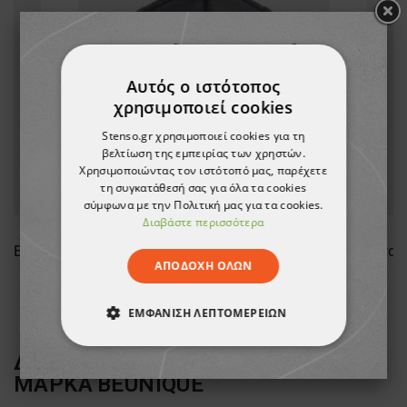
Αυτός ο ιστότοπος
χρησιμοποιεί cookies
Stenso.gr χρησιμοποιεί cookies για τη
βελτίωση της εμπειρίας των χρηστών.
Χρησιμοποιώντας τον ιστότοπό μας, παρέχετε
τη συγκατάθεσή σας για όλα τα cookies
σύμφωνα με την Πολιτική μας για τα cookies.
Διαβάστε περισσότερα
Ανδρικό μπουφάν PULSE NAVY BLUE/BLACK
Ανδρικό μπουφάν PULSE DARK GREY/BLACK
ΑΠΟΔΟΧΉ ΌΛΩΝ
29,81 €
ΕΜΦΆΝΙΣΗ ΛΕΠΤΟΜΕΡΕΙΏΝ
ΑΠΟΛΎΤΩΣ ΑΠΑΡΑΊΤΗΤΑ
ΔΕΙΤΕ ΠΕΡΙΣΣΟΤΕΡΑ ΑΠΟ ΤΗ
ΜΑΡΚΑ
BEUNIQUE
ΑΠΌΔΟΣΗΣ
ΣΤΌΧΕΥΣΗΣ