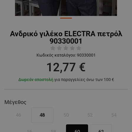
Ανδρικό γιλέκο ELECTRA πετρόλ
90330001
Κωδικός καταλόγου:
90330001
12,77 €
Δωρεάν αποστολή
για παραγγελίες άνω των 100 €
Μέγεθος
46
48
50
52
54
56
58
60
62