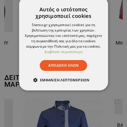
Αυτός ο ιστότοπος
χρησιμοποιεί cookies
Stenso.gr χρησιμοποιεί cookies για τη
βελτίωση της εμπειρίας των χρηστών.
Χρησιμοποιώντας τον ιστότοπό μας, παρέχετε
τη συγκατάθεσή σας για όλα τα cookies
ARRY
Γυναικείο μπουφάν εργασίας MAX EVOLUTION GREEN
σύμφωνα με την Πολιτική μας για τα cookies.
Διαβάστε περισσότερα
13,32 €
ΑΠΟΔΟΧΉ ΌΛΩΝ
ΔΕΙΤΕ ΠΕΡΙΣΣΟΤΕΡΑ ΑΠΟ ΤΗ
ΕΜΦΆΝΙΣΗ ΛΕΠΤΟΜΕΡΕΙΏΝ
ΜΑΡΚΑ
BEUNIQUE
ΑΠΟΛΎΤΩΣ ΑΠΑΡΑΊΤΗΤΑ
ΑΠΌΔΟΣΗΣ
ΣΤΌΧΕΥΣΗΣ
ΛΕΙΤΟΥΡΓΙΚΌΤΗΤΑΣ