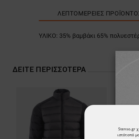
ΛΕΠΤΟΜΈΡΕΙΕΣ ΠΡΟΪΌΝΤΟ
ΥΛΙΚΟ: 35% βαμβάκι 65% πολυεστέ
ΔΕΊΤΕ ΠΕΡΙΣΣΌΤΕΡΑ
Stenso.gr 
ιστότοπό μα