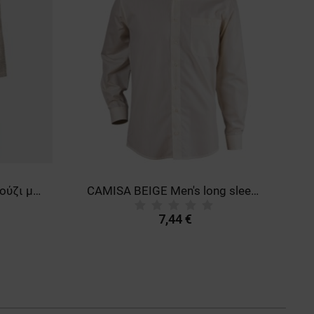
BU HOTEL ECRU Μπουρνούζι μπάνιου
CAMISA BEIGE Men's long sleeve shirt
7,44 €