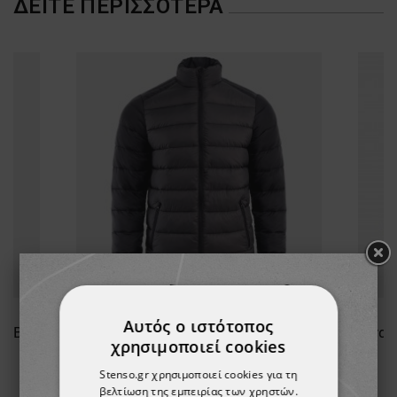
ΔΕΊΤΕ ΠΕΡΙΣΣΌΤΕΡΑ
Αυτός ο ιστότοπος
Ανδρικό μπουφάν PULSE NAVY BLUE/BLACK
Ανδρικό μπουφάν PULSE DARK GREY/BLACK
χρησιμοποιεί cookies
29,81 €
Stenso.gr χρησιμοποιεί cookies για τη
βελτίωση της εμπειρίας των χρηστών.