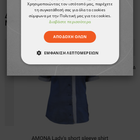
Χρησιμοποιώντας τον ιστότοπό μας, παρέχετε
τη συγκατάθεσή σας για όλα τα cookies
ΔΕΙΤΕ ΠΕΡΙΣΣΟΤΕΡΑ ΑΠΟ ΤΗ
σύμφωνα με την Πολιτική μας για τα cookies.
ΜΑΡΚΑ
BEUNIQUE
Διαβάστε περισσότερα
ΑΠΟΔΟΧΉ ΌΛΩΝ
ΕΜΦΆΝΙΣΗ ΛΕΠΤΟΜΕΡΕΙΏΝ
ΑΠΟΛΎΤΩΣ ΑΠΑΡΑΊΤΗΤΑ
ΑΠΌΔΟΣΗΣ
ΣΤΌΧΕΥΣΗΣ
ΛΕΙΤΟΥΡΓΙΚΌΤΗΤΑΣ
ΜΗ ΤΑΞΙΝΟΜΗΜΈΝΑ
AMONA Lady's short sleeve shirt