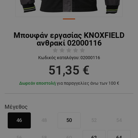
Μπουφάν εργασίας KNOXFIELD
ανθρακί 02000116
Κωδικός καταλόγου:
02000116
51,35 €
Δωρεάν αποστολή
για παραγγελίες άνω των 100 €
Μέγεθος
46
48
50
52
54
56
58
60
62
64