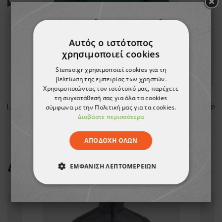
Αυτός ο ιστότοπος
χρησιμοποιεί cookies
Stenso.gr χρησιμοποιεί cookies για τη
βελτίωση της εμπειρίας των χρηστών.
Χρησιμοποιώντας τον ιστότοπό μας, παρέχετε
τη συγκατάθεσή σας για όλα τα cookies
Αντρικός Ιατρικός μανδίας OLIVER NAVY/LIGHT GREEN
Αντρικός Ιατρικός μανδίας OLIVER GREEN/WHITE
σύμφωνα με την Πολιτική μας για τα cookies.
Διαβάστε περισσότερα
11,16 €
ΑΠΟΔΟΧΉ ΌΛΩΝ
ΔΕΊΤΕ ΠΕΡΙΣΣΌΤΕΡΑ
ΕΜΦΆΝΙΣΗ ΛΕΠΤΟΜΕΡΕΙΏΝ
ΑΠΟΛΎΤΩΣ ΑΠΑΡΑΊΤΗΤΑ
ΑΠΌΔΟΣΗΣ
ΣΤΌΧΕΥΣΗΣ