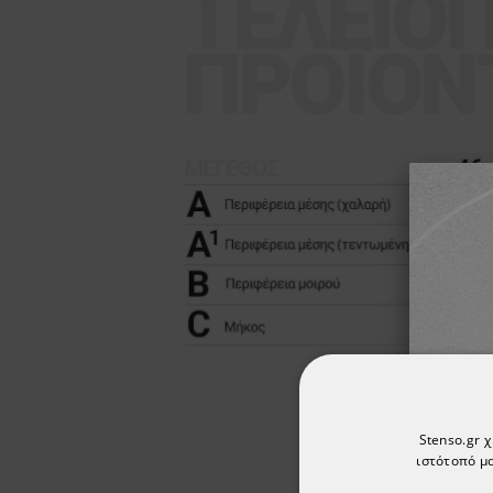
Stenso.gr 
ιστότοπό μα