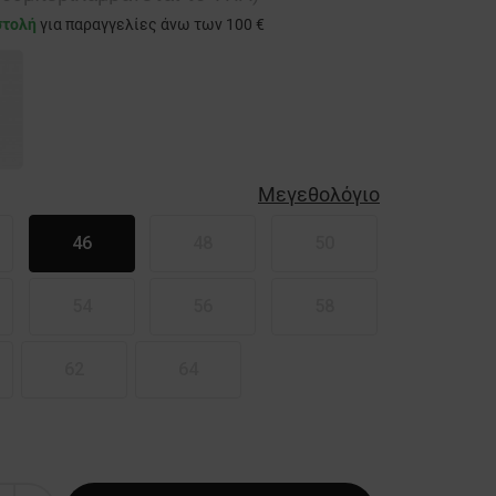
στολή
για παραγγελίες άνω των 100 €
Μεγεθολόγιο
46
48
50
54
56
58
62
64