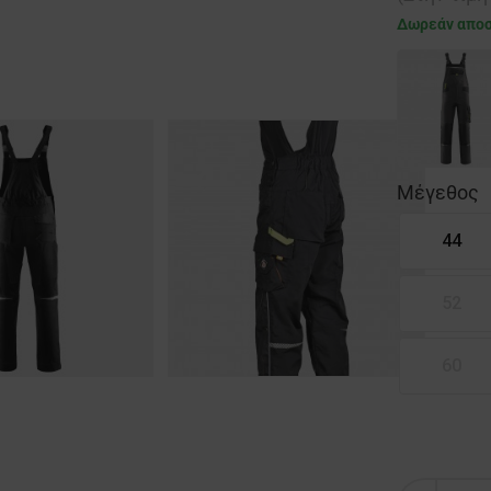
Δωρεάν απο
Μέγεθος
44
52
60