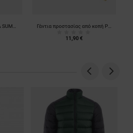
Γάντια προστασίας από κοπή POCHARD
Παπούτσια εργασίας JETT S1PS ESD BLACK/GREEN
53,77 €
Previous
Next