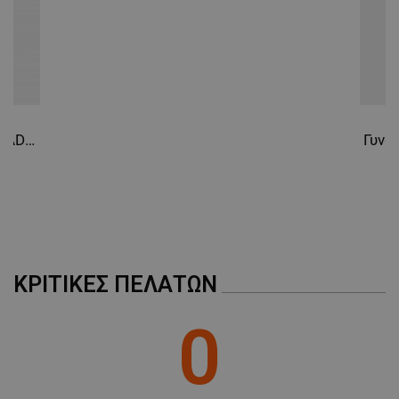
ΜΗ ΤΑΞΙΝΟΜΗΜΈΝΑ
Κοντομάνικο μπλουζάκι FRISTADS SODIUM UNISEX WHITE
ΚΡΙΤΙΚΈΣ ΠΕΛΑΤΏΝ
0