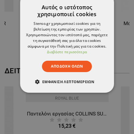
Αυτός ο ιστότοπος
χρησιμοποιεί cookies
TOR
Παντελόνι εργασίας REVOLT SPORT DARK GREEN
Stenso.gr χρησιμοποιεί cookies για τη
βελτίωση της εμπειρίας των χρηστών.
Χρησιμοποιώντας τον ιστότοπό μας, παρέχετε
30,63 €
τη συγκατάθεσή σας για όλα τα cookies
-15%
26,03 €
σύμφωνα με την Πολιτική μας για τα cookies.
Διαβάστε περισσότερα
ΑΠΟΔΟΧΉ ΌΛΩΝ
ΔΕΊΤΕ ΠΕΡΙΣΣΌΤΕΡΑ
ΕΜΦΆΝΙΣΗ ΛΕΠΤΟΜΕΡΕΙΏΝ
ΑΠΟΛΎΤΩΣ ΑΠΑΡΑΊΤΗΤΑ
ΑΠΌΔΟΣΗΣ
ΣΤΌΧΕΥΣΗΣ
Παντελόνι εργασίας COLLINS SUMMER ROYAL BLUE
ΛΕΙΤΟΥΡΓΙΚΌΤΗΤΑΣ
15,23 €