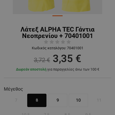
Λάτεξ ALPHA TEC Γάντια
Νεοπρενίου + 70401001
Κωδικός καταλόγου:
70401001
3,35 €
3,72 €
Δωρεάν αποστολή
για παραγγελίες άνω των 100 €
Μέγεθος
7
8
9
10
11
10.5
7.5
8.5
9.5