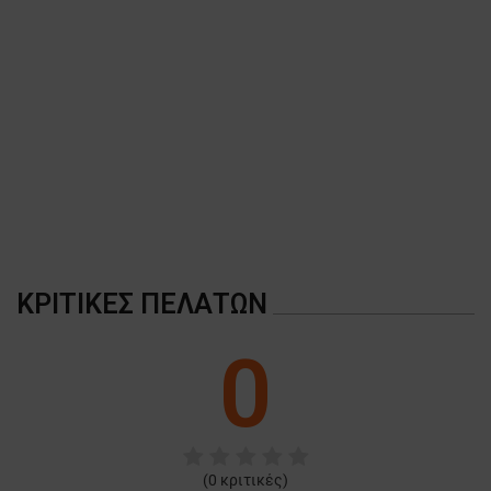
A
ΚΡΙΤΙΚΈΣ ΠΕΛΑΤΏΝ
0
(
0
κριτικές)