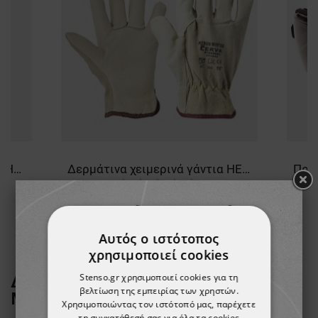
Υψηλής ορατότητας PRISMA HV YELLOW Μπουφάν softshell
Δερμάτινα χειμερινά γάντια HERON WINTER
6,08 €
Αυτός ο ιστότοπος
χρησιμοποιεί cookies
Stenso.gr χρησιμοποιεί cookies για τη
ΔΕΙΤΕ ΠΕΡΙΣΣΟΤΕΡΑ ΑΠΟ ΤΗ
βελτίωση της εμπειρίας των χρηστών.
ΜΑΡΚΑ
STENSO
Χρησιμοποιώντας τον ιστότοπό μας, παρέχετε
τη συγκατάθεσή σας για όλα τα cookies