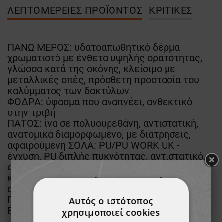
ΛΕΠΤΟΜΈΡΕΙΕΣ ΠΡΟΪΌΝΤΟΣ
ΚΡΙΤΙΚΈΣ
ΠΑΝΩ ΜΕΡΟΣ: υδατοαπωθητικό δέρμα
χρωματιστό με ένθετα υψηλής ορατότητας,
γλώσσα κατά της σκόνης, κλείσιμο με
μεταλλικές οπές, πρόσθετη προστασία του
καλύμματος των δακτύλων
ΦΟΔΡΑ: ύφασμα που αναπνέει, ανθεκτικό
στην τριβή
ΠΑΤΟΣ: ίνα σε πολυουρεθάνη, αντιστατική,
ανατομικά διαμορφωμένο, με διατρήσεις,
αφαιρούμενη ΣΟΛΑ: PU/PU WORK UK -
έγχυση, PU διπλής πυκνότητας, αντιστατικό,
αντιολισθητικό, ανθεκτικό σε καύσιμα, λάδια
και γράσα ΚΑΠΑΚΙ ΔΑΚΤΥΛΟΥ: μέταλλο,
ανθεκτικό έως 200J
ΠΛΑΤΟΣ: 11
Αυτός ο ιστότοπος
ΕΝΔΙΑΜΕΣΗ ΣΟΛΑ: μεταλλική
χρησιμοποιεί cookies