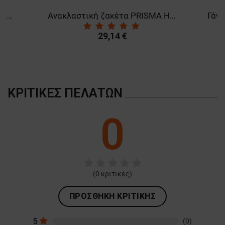
Μπλουζάκι με μακριά μανίκια GLOW WINTER HV ORANGE
Ανακλαστική ζακέτα PRISMA HV ORANGE FLEECE
29,14 €
ΚΡΙΤΙΚΈΣ ΠΕΛΑΤΏΝ
0
(
0
κριτικές)
ΠΡΟΣΘΉΚΗ ΚΡΙΤΙΚΉΣ
5
(0)