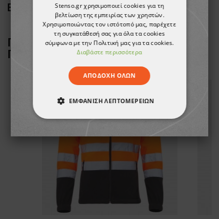
Stenso.gr χρησιμοποιεί cookies για τη
EN ISO 20345
βελτίωση της εμπειρίας των χρηστών.
Χρησιμοποιώντας τον ιστότοπό μας, παρέχετε
τη συγκατάθεσή σας για όλα τα cookies
ΠΕΛΆΤΕΣ ΠΟΥ ΑΓΌΡΑΣΑΝ ΑΥΤΌ ΤΟ
σύμφωνα με την Πολιτική μας για τα cookies.
ΠΡΟΪΌΝ, ΑΓΌΡΑΣΑΝ ΕΠΊΣΗΣ:
Διαβάστε περισσότερα
ΑΠΟΔΟΧΉ ΌΛΩΝ
ΕΜΦΆΝΙΣΗ ΛΕΠΤΟΜΕΡΕΙΏΝ
ΑΠΟΛΎΤΩΣ ΑΠΑΡΑΊΤΗΤΑ
ΑΠΌΔΟΣΗΣ
ΣΤΌΧΕΥΣΗΣ
ΛΕΙΤΟΥΡΓΙΚΌΤΗΤΑΣ
ΜΗ ΤΑΞΙΝΟΜΗΜΈΝΑ