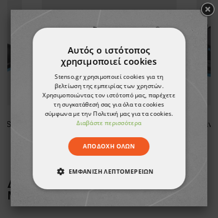
Αυτός ο ιστότοπος
χρησιμοποιεί cookies
Stenso.gr χρησιμοποιεί cookies για τη
βελτίωση της εμπειρίας των χρηστών.
Χρησιμοποιώντας τον ιστότοπό μας, παρέχετε
τη συγκατάθεσή σας για όλα τα cookies
σύμφωνα με την Πολιτική μας για τα cookies.
Διαβάστε περισσότερα
Παπούτσια εργασίας JETT S1PS ESD GREY/BLUE
Παπούτσια εργασίας JETT S1PS ESD BLACK/GREEN
53,77 €
ΑΠΟΔΟΧΉ ΌΛΩΝ
ΕΜΦΆΝΙΣΗ ΛΕΠΤΟΜΕΡΕΙΏΝ
ΔΕΙΤΕ ΠΕΡΙΣΣΟΤΕΡΑ ΑΠΟ ΤΗ
ΑΠΟΛΎΤΩΣ ΑΠΑΡΑΊΤΗΤΑ
ΜΑΡΚΑ
STENSO
ΑΠΌΔΟΣΗΣ
ΣΤΌΧΕΥΣΗΣ