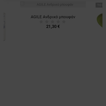
ТΟ ΠΡ
ΛΕΙΤΟΥΡΓΙΚΌΤΗΤΑΣ
AGILE Ανδρικό μπουφάν
ΜΗ ΤΑΞΙΝΟΜΗΜΈΝΑ
21,30 €
A