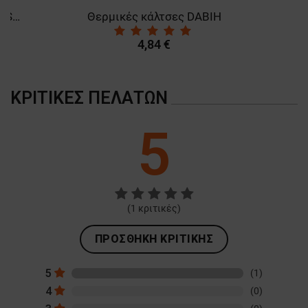
Δερμάτινα παπούτσια MONVISO O2 SRC
Θερμικές κάλτσες DABIH
4,84 €
ΚΡΙΤΙΚΈΣ ΠΕΛΑΤΏΝ
5
(
1
κριτικές)
ΠΡΟΣΘΉΚΗ ΚΡΙΤΙΚΉΣ
5
(1)
4
(0)