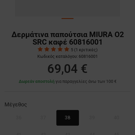
Δερμάτινα παπούτσια MIURA O2
SRC καφέ 60816001
5
(
1
κριτικές)
Κωδικός καταλόγου:
60816001
69,04 €
Δωρεάν αποστολή
για παραγγελίες άνω των 100 €
Μέγεθος
36
37
38
39
40
41
42
43
44
45