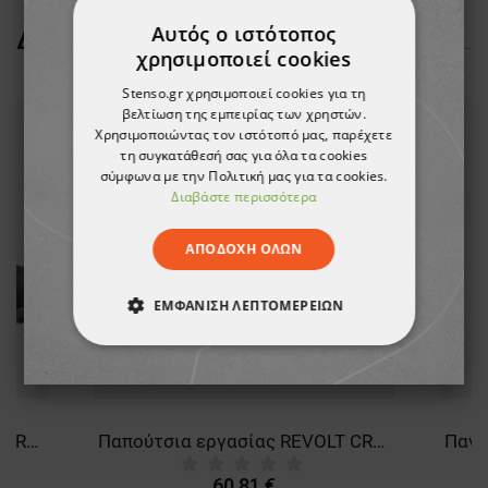
Αυτός ο ιστότοπος
ΔΕΊΤΕ ΠΕΡΙΣΣΌΤΕΡΑ
χρησιμοποιεί cookies
Stenso.gr χρησιμοποιεί cookies για τη
βελτίωση της εμπειρίας των χρηστών.
Χρησιμοποιώντας τον ιστότοπό μας, παρέχετε
τη συγκατάθεσή σας για όλα τα cookies
σύμφωνα με την Πολιτική μας για τα cookies.
Διαβάστε περισσότερα
ΑΠΟΔΟΧΉ ΌΛΩΝ
ΕΜΦΆΝΙΣΗ ΛΕΠΤΟΜΕΡΕΙΏΝ
ΑΠΟΛΎΤΩΣ ΑΠΑΡΑΊΤΗΤΑ
ΑΠΌΔΟΣΗΣ
ΣΤΌΧΕΥΣΗΣ
Παπούτσια εργασίας REVOLT CROSS BLACK S1PS MF ESD SR
Παπούτσια εργασίας REVOLT CROSS BLUE S1PS MF ESD SR
ΛΕΙΤΟΥΡΓΙΚΌΤΗΤΑΣ
60,81 €