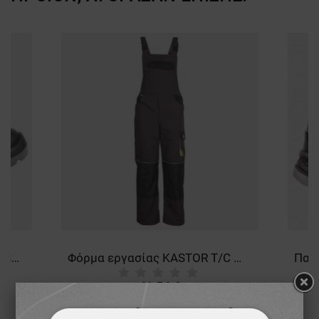
Παπούτσια ασφαλείας MARS S3 SRC
Φόρμα εργασίας KASTOR T/C WINTER GREY/BLACK/GREEN
41,54 €